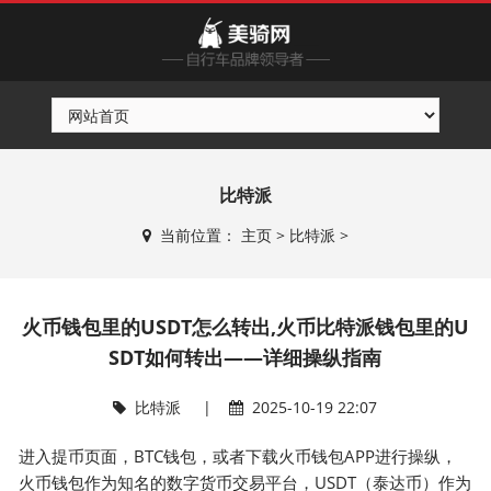
比特派
当前位置：
主页
>
比特派
>
火币钱包里的USDT怎么转出,火币比特派钱包里的U
SDT如何转出——详细操纵指南
比特派
|
2025-10-19 22:07
进入提币页面，BTC钱包，或者下载火币钱包APP进行操纵，
火币钱包作为知名的数字货币交易平台，USDT（泰达币）作为