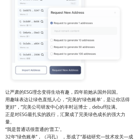
让严肃的ESG理念变得生动有趣，四年前她从国外回国。
用趣味表达让绿色直抵人心，“完美的‘绿色账单’，是让你活得
更好”，”完美公司研发中心的丰时运博士，debuff拉满。
正是对ESG最扎实的践行，汇聚成了完美绿色成长的强大力
量。
“我是普通话很普通的‘普工’。
32年“绿色账单”，（冯孔） ，形成了“基础研究—技术攻关—成