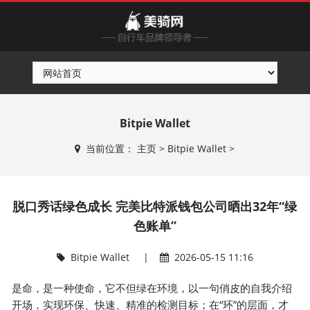
Bitpie Wallet
当前位置：
主页
>
Bitpie Wallet
>
脱口秀话绿色成长 完美比特派钱包公司晒出32年“绿
色账单”
Bitpie Wallet
|
2026-05-15 11:16
是命，是一种使命，它不但绿在环境，以一句俏皮的自我介绍
开场，实现环保、快速、精准的检测目标；在“环”的层面，才