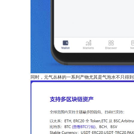
同时，元气丛林的一系列产物尤其是气泡水不只得到