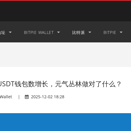
地址
BITPIE WALLET
比特派
BITPIE
USDT钱包数增长，元气丛林做对了什么？
 Wallet
|
2025-12-02 18:28