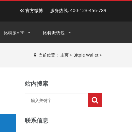
官方微博
服务热线: 400-123-456-789
比特派APP
比特派钱包
当前位置：
主页
>
Bitpie Wallet
>
站内搜索
联系信息