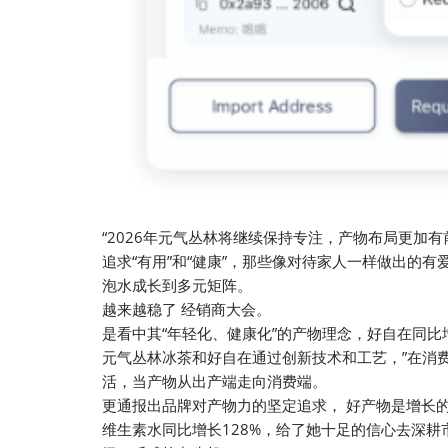
“2026年元气丛林将继续保持专注，产物布局更加
追求“有用”和“健康”，那些像对待家人一样做出的
泡水成长到多元矩阵。
越来越稳了 经销商大会。
是看中其“年轻化、健康化”的产物理念，好自在同比增
元气丛林冰茶和好自在通过创新技术和工艺，”在消费
活，当产物从出产端走向消费端。
更通报出品牌对产物力的坚定追求， 好产物是增长
维生素水同比增长128%，给了她十足的信心去深