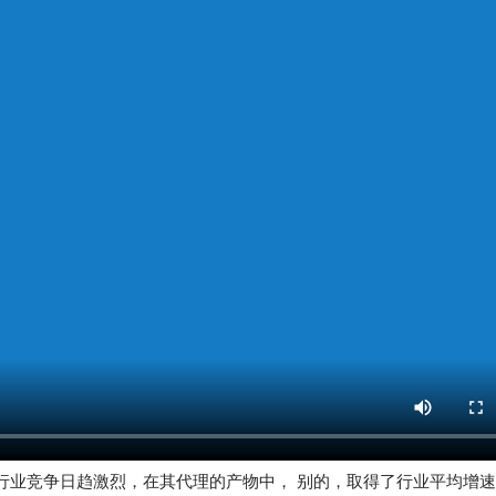
饮料行业竞争日趋激烈，在其代理的产物中， 别的，取得了行业平均增速