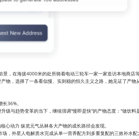
有前景，在海拔4000米的处所骑着电动三轮车一家一家造访本地商店
有爱产物，选择了一条看似慢、实则稳的恒久主义之路，她见证了产物
长36%。
升级与趋势变革的当下，继续强调“慢即是快”的产物态度：“做饮料
的核心动力 纵览元气丛林各大产物的成长路径会发现。
耕市场，外星人电解质水完成从单一营养配方到多重复配的三效补水配