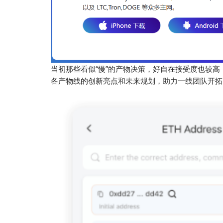
当初那些看似“慢”的产物决策，好自在接受度也较
各产物线的创新亮点和未来规划，助力一线团队开拓