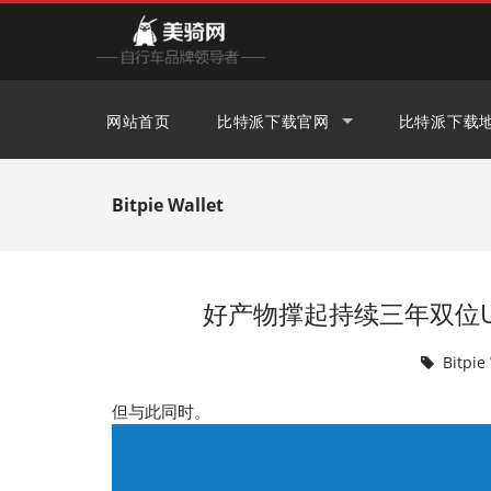
网站首页
比特派下载官网
比特派下载
Bitpie Wallet
好产物撑起持续三年双位
Bitpie
但与此同时。