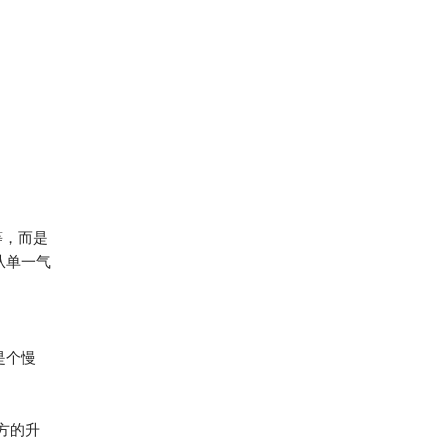
等，而是
从单一气
是个慢
方的升