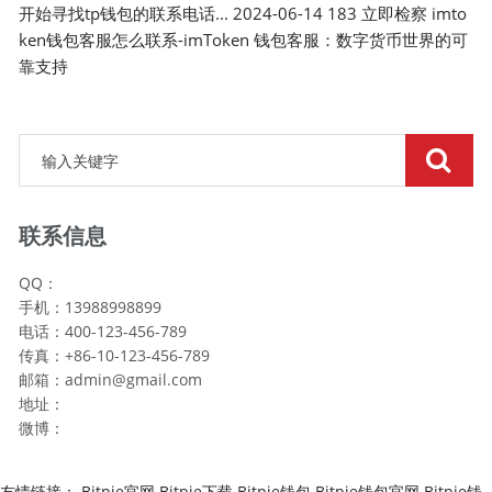
开始寻找tp钱包的联系电话... 2024-06-14 183 立即检察 imto
ken钱包客服怎么联系-imToken 钱包客服：数字货币世界的可
靠支持
联系信息
QQ：
手机：13988998899
电话：400-123-456-789
传真：+86-10-123-456-789
邮箱：
admin@gmail.com
地址：
微博：
友情链接：
Bitpie官网
Bitpie下载
Bitpie钱包
Bitpie钱包官网
Bitpie钱