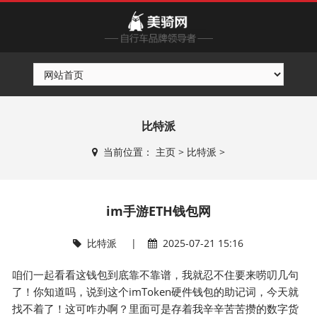
比特派
当前位置：
主页
>
比特派
>
im手游ETH钱包网
比特派
|
2025-07-21 15:16
咱们一起看看这钱包到底靠不靠谱，我就忍不住要来唠叨几句
了！你知道吗，说到这个imToken硬件钱包的助记词，今天就
找不着了！这可咋办啊？里面可是存着我辛辛苦苦攒的数字货