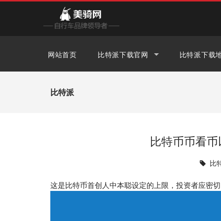
网站首页
比特派下载官网
比特派下载
比特派
比特币币看币
比
这是比特币首创人中本聪设定的上限，投资者应密切