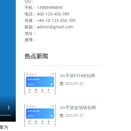
QQ：
手机：13988998899
电话：400-123-456-789
传真：+86-10-123-456-789
邮箱：
admin@gmail.com
地址：
微博：
热点新闻
im手游ETH钱包网
2025-07-21
im手游波场钱包网
2025-07-21
量为