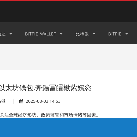
地址
BITPIE WALLET
比特派
BITPIE
以太坊钱包,奔鍚冨皬楸紥嬪悆
特派
|
2025-08-03 14:53
关注全球经济形势、政策监管和市场情绪等因素。