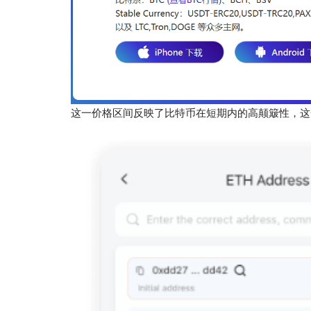
这一价格区间反映了比特币在短期内的高颠簸性，这