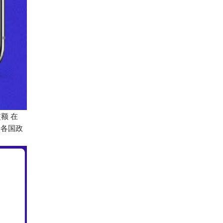
额 在
着各国政