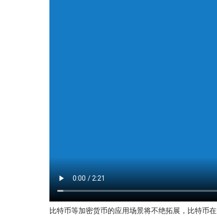
比特币等加密货币的应用场景将不绝拓展，比特币在