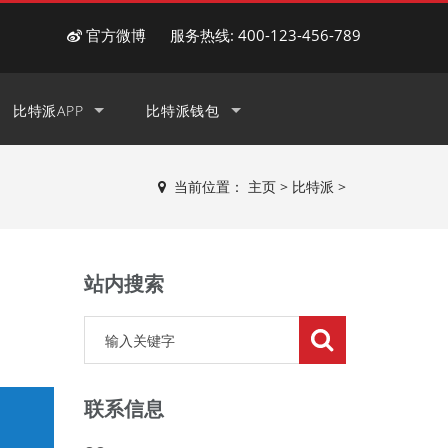
官方微博
服务热线: 400-123-456-789
比特派APP
比特派钱包
当前位置：
主页
>
比特派
>
站内搜索
联系信息