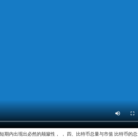
短期内出现出必然的颠簸性， ， 四、比特币总量与市值 比特币的总