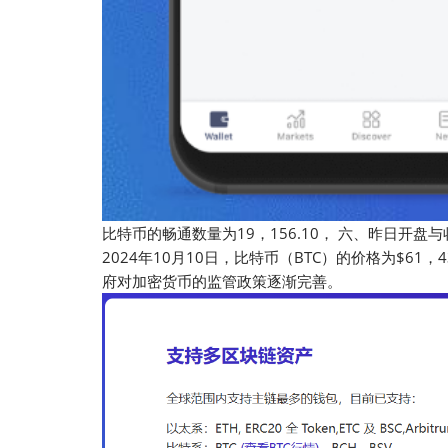
比特币的畅通数量为19，156.10， 六、昨日开盘与
2024年10月10日，比特币（BTC）的价格为$6
府对加密货币的监管政策逐渐完善。